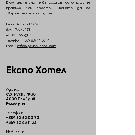
В случай, че имате въпроси относно нашите
правила при престой, можете да се
свържете с нас на адрес:
Експо Хотел ЕООД
бул. “Руски” 38
4000 Пловдив
Телефон:
+359 887 14 66 14
Email:
office@expo-hotel.com
Експо Хотел
Адрес:
бул. Руски №38
4000 Пловдив
България
Телефон:
+359 32 62 00 70
+359 32 63 11 33
Мобилен: