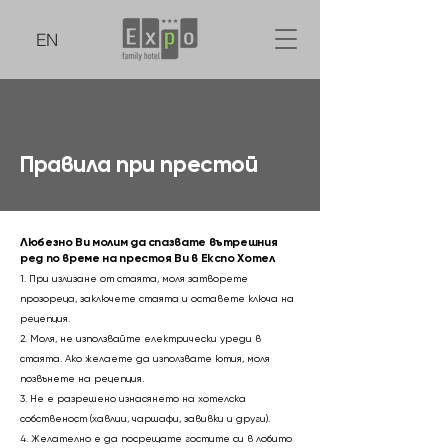
EN
Правила при престой
Любезно Ви молим да спазвате вътрешния
ред по време на престоя
Ви в Експо Хотел
1. При излизане от стаята, моля затворете
прозореца, заключете стаята и оставете ключа на
рецепция.
2. Моля, не използвайте електрически уреди в
стаята. Ако желаете да използвате ютия, моля
позвънете на рецепция.
3. Не е разрешено изнасянето на хотелска
собственост (хавлии, чаршафи, завивки и други).
4. Желателно е да посрещате гостите си в лобито