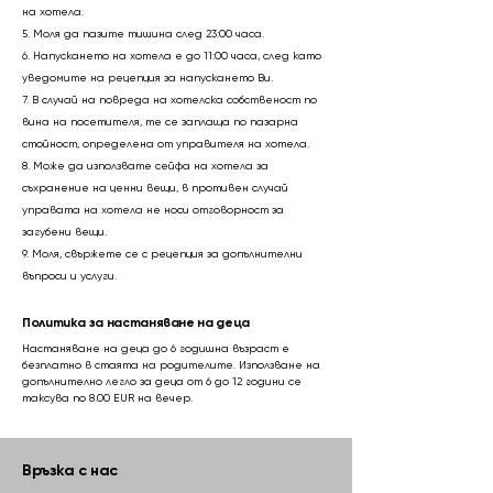
на хотела.
5. Моля да пазите тишина след 23:00 часа.
6. Напускането на хотела е до 11:00 часа, след като
уведомите на рецепция за напускането Ви.
7. В случай на повреда на хотелска собственост по
вина на посетителя, те се заплаща по пазарна
стойност, определена от управителя на хотела.
8. Може да използвате сейфа на хотела за
съхранение на ценни вещи, в противен случай
управата на хотела не носи отговорност за
загубени вещи.
9. Моля, свържете се с рецепция за допълнителни
въпроси и услуги.
Политика за настаняване на деца
Настаняване на деца до 6 годишна възраст е
безплатно в стаята на родителите. Използване на
допълнително легло за деца от 6 до 12 години се
таксува по 8.00 EUR на вечер.
Връзка с нас